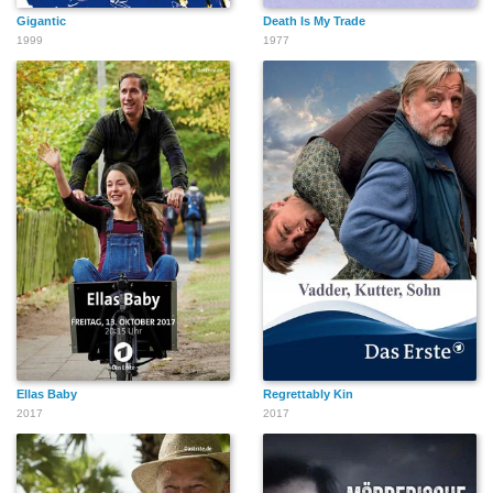
Gigantic
Death Is My Trade
1999
1977
Ellas Baby
Regrettably Kin
2017
2017