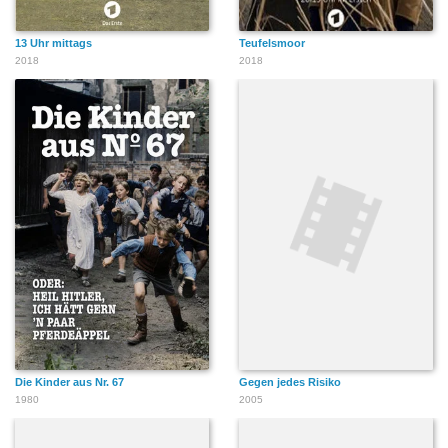
13 Uhr mittags
Teufelsmoor
2018
2018
Die Kinder aus Nr. 67
Gegen jedes Risiko
1980
2005