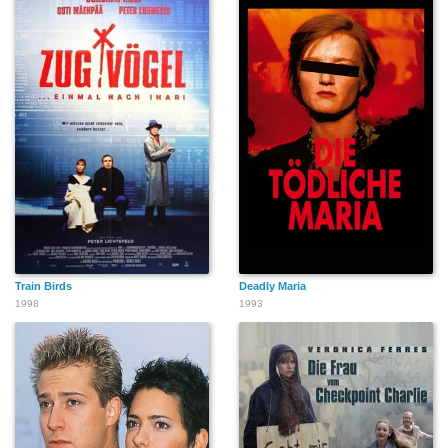
Train Birds
Deadly Maria
1998
1993