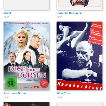
Macht
Rudy, the Racing Pig
1998
1995
Rose unter Dornen
White Trash
2006
1983