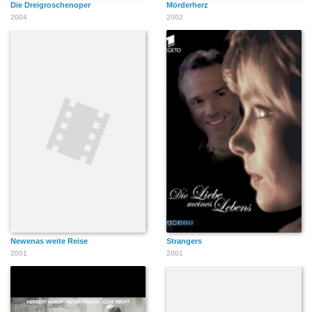
Die Dreigroschenoper
Mörderherz
2004
2002
Newenas weite Reise
Strangers
2001
2001