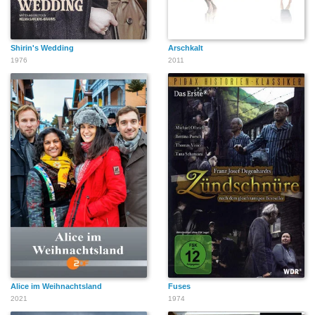
Shirin's Wedding
Arschkalt
1976
2011
Alice im Weihnachtsland
Fuses
2021
1974