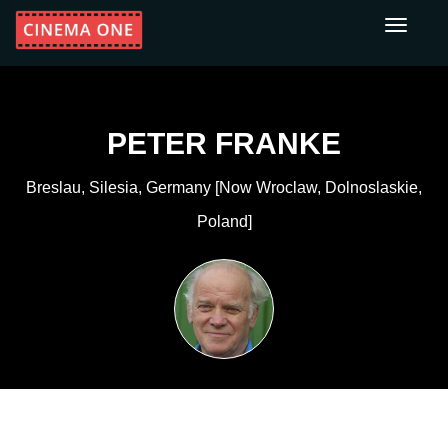
Toggle
navigati
PETER FRANKE
Breslau, Silesia, Germany [now Wroclaw, Dolnoslaskie,
Poland]