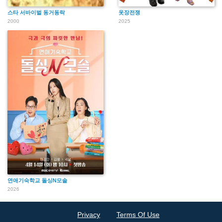
스타 서바이벌 동거동락
옷장전쟁
2000
2025
연애기숙학교 돌싱N모솔
2026
Privacy
Terms Of Use