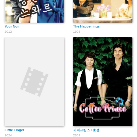
Your Noir
The Happenings
2013
1998
Little Finger
커피프린스 1호점
2024
2007