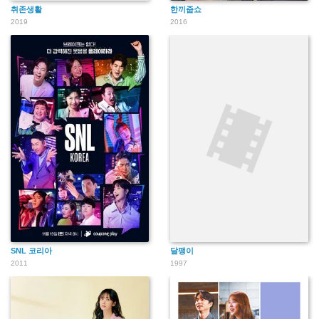
취존생활
한끼줍쇼
2019
2016
SNL 코리아
달팽이
2011
1997