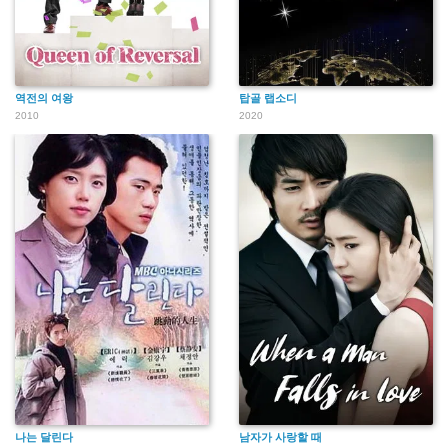
역전의 여왕
탑골 랩소디
2010
2020
나는 달린다
남자가 사랑할 때