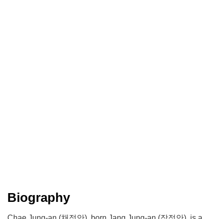
Biography
Chae Jung-an (채정안), born Jang Jung-an (장정안), is a