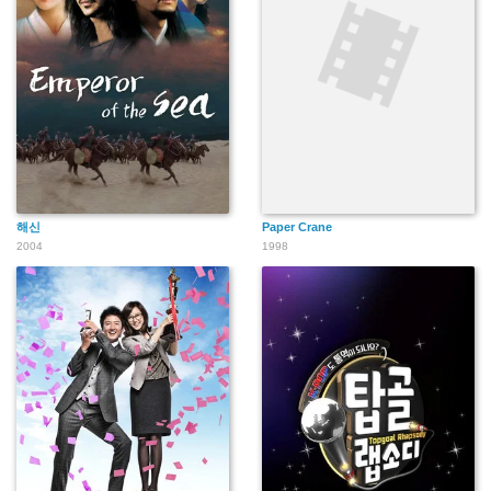
해신
Paper Crane
2004
1998