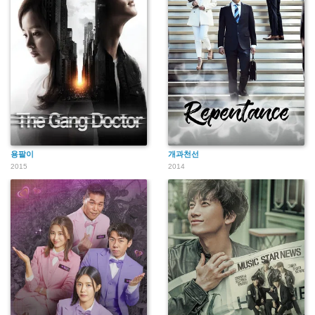
용팔이
개과천선
2015
2014