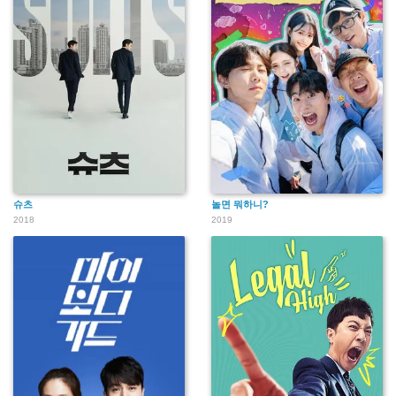
슈츠
놀면 뭐하니?
2018
2019