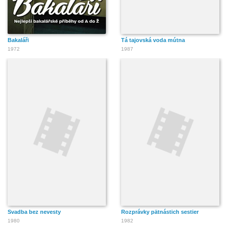
Bakaláři
Tá tajovská voda mútna
1972
1987
Svadba bez nevesty
Rozprávky pätnástich sestier
1980
1982