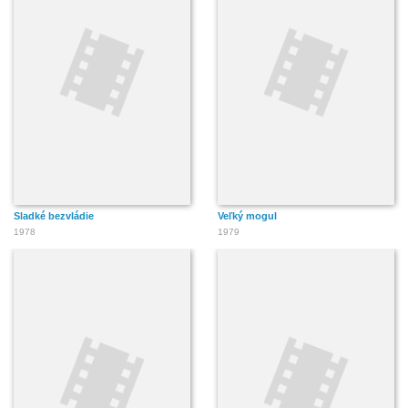
Sladké bezvládie
Veľký mogul
1978
1979