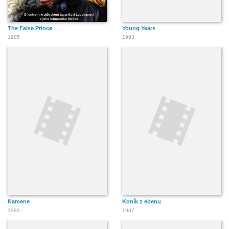
The False Prince
Young Years
1985
1993
Kamene
Koník z ebenu
1989
1987