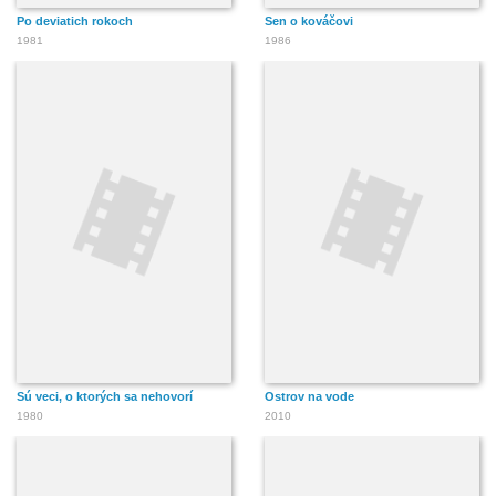
Po deviatich rokoch
Sen o kováčovi
1981
1986
Sú veci, o ktorých sa nehovorí
Ostrov na vode
1980
2010