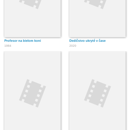
Profesor na bielom koni
Dedičstvo ukryté v čase
1984
2020