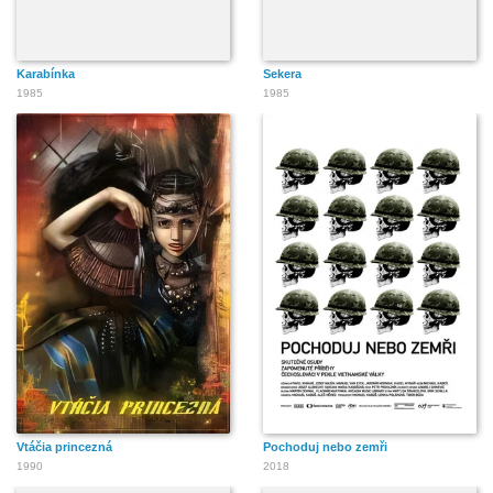
Karabínka
Sekera
1985
1985
Vtáčia princezná
Pochoduj nebo zemři
1990
2018