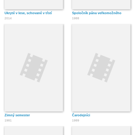
Ukryté v lese, schované v tŕstí
Spoločník pána veľkomožného
2014
1988
Zimný semester
Čarodejníci
1981
1989