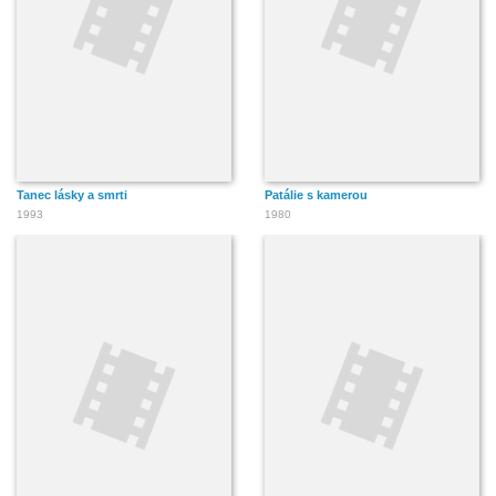
Tanec lásky a smrti
Patálie s kamerou
1993
1980