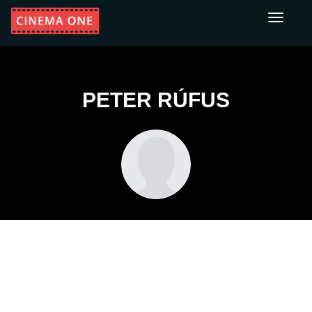
Toggle
navigati
PETER RÚFUS