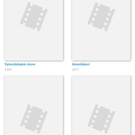
Vymodelujem more
Amerikánci
1984
1977