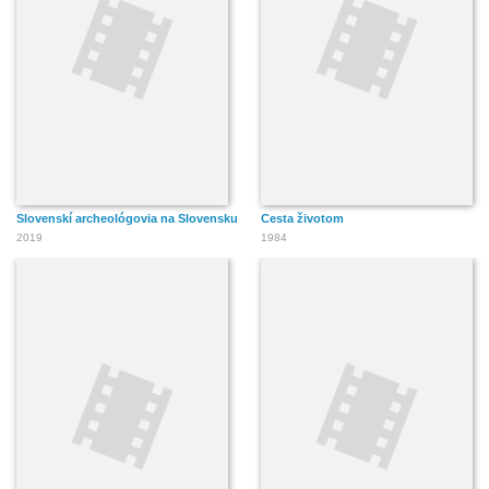
Slovenskí archeológovia na Slovensku
Cesta životom
2019
1984