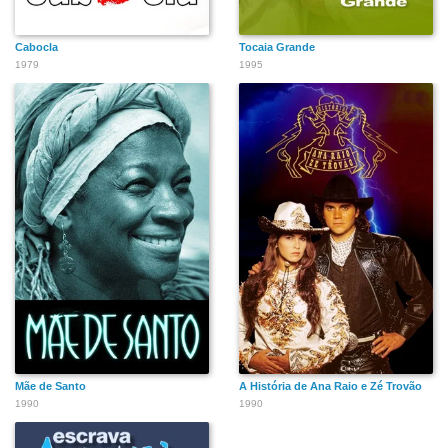
Cabocla
Tocaia Grande
1979
1995
Mãe de Santo
A História de Ana Raio e Zé Trovão
1990
1990