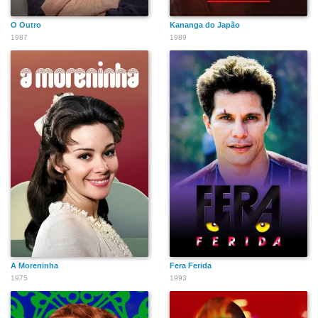
O Outro
Kananga do Japão
1987
1989
A Moreninha
Fera Ferida
1975
1993