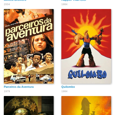
2004
1984
Parceiros da Aventura
Quilombo
1979
1984