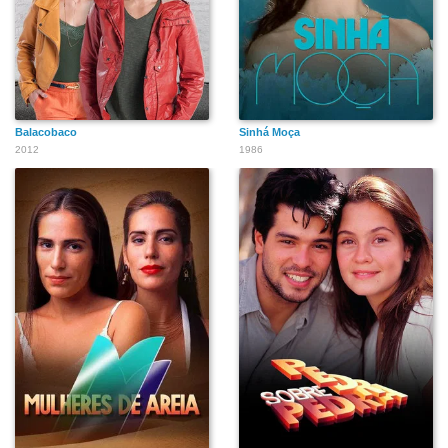
Balacobaco
Sinhá Moça
2012
1986