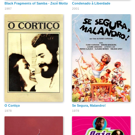
Black Fragments of Samba - Zezé Motta, The Enchanted Woman
Condenado à Liberdade
1987
2001
O Cortiço
Se Segura, Malandro!
1978
1978