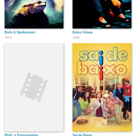
Bufo & Spallanzani
Baixo Gávea
2001
1986
Pluft, o Fantasminha
Sai de Baixo