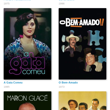
1975
1996
A Gata Comeu
O Bem-Amado
1985
1973