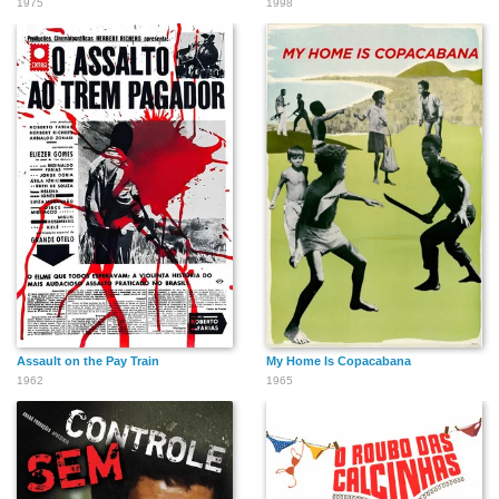
1975
1998
Assault on the Pay Train
My Home Is Copacabana
1962
1965