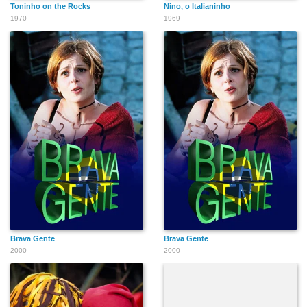
Toninho on the Rocks
Nino, o Italianinho
1970
1969
Brava Gente
Brava Gente
2000
2000