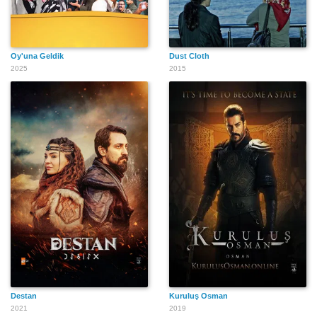
Oy'una Geldik
Dust Cloth
2025
2015
Destan
Kuruluş Osman
2021
2019