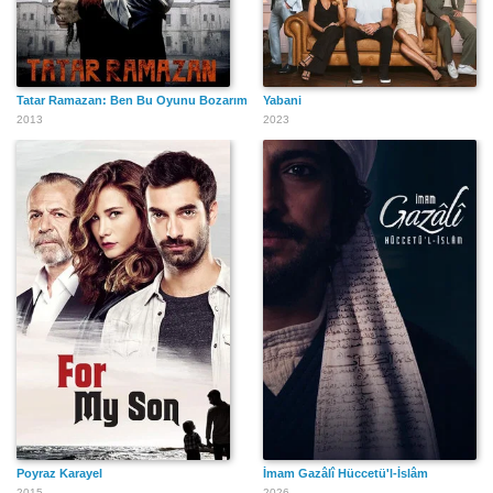
Tatar Ramazan: Ben Bu Oyunu Bozarım
Yabani
2013
2023
Poyraz Karayel
İmam Gazâlî Hüccetü'l-İslâm
2015
2026