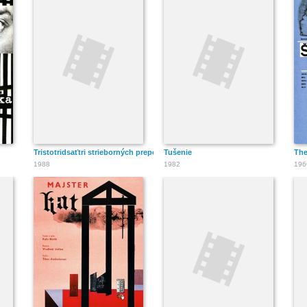
Tristotridsaťtri strieborných prepelíc
Tušenie
The
1988
1982
196