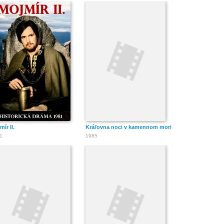
mír II.
Kráľovna noci v kamennom mori
1
1985