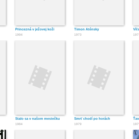
Princezná v ježovej koži
Timon Aténsky
Víť
1994
1973
197
Stalo sa v našom mestečku
Smrť chodí po horách
Ťav
1984
1979
197