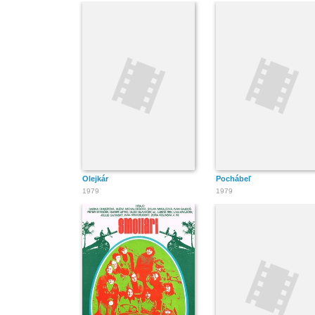
Olejkár
Pochábeľ
1979
1979