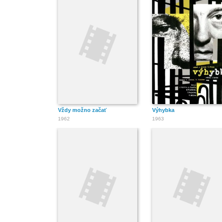
Vždy možno začať
Výhybka
1962
1963