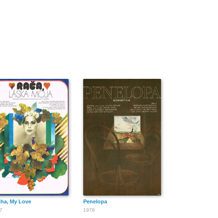
ha, My Love
Penelopa
7
1978