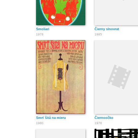
Smoliari
Čierny slnovrat
1978
1985
Smrť šitá na mieru
Čiernoočko
1980
1978