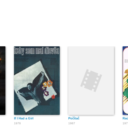
If I Had a Girl
Počítač
Rac
1976
1987
197