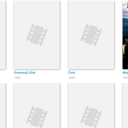
Otvorený účet
Česť
Moj
1982
1966
198