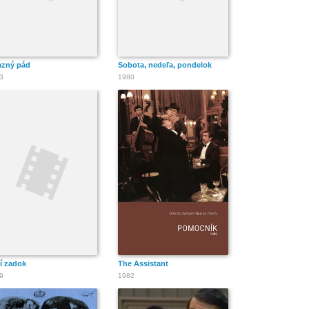
azný pád
Sobota, nedeľa, pondelok
3
1980
í zadok
The Assistant
9
1982