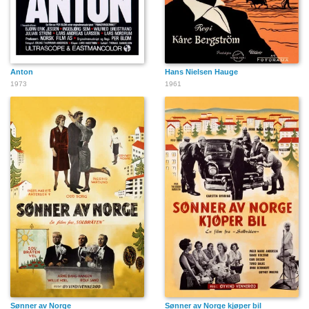
Anton
Hans Nielsen Hauge
1973
1961
Sønner av Norge
Sønner av Norge kjøper bil