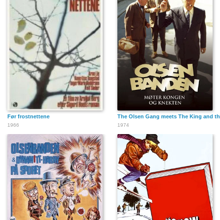
Før frostnettene
The Olsen Gang meets The King and th
1966
1974