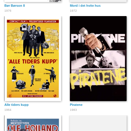
Bør Børson II
Mord i det hvite hus
1976
1972
Alle tiders kupp
Piratene
1964
1983