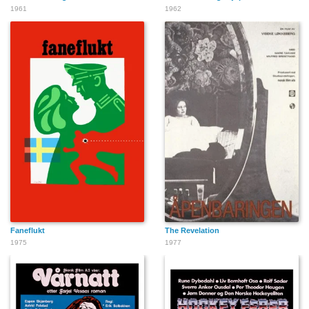
1961
1962
Faneflukt
The Revelation
1975
1977