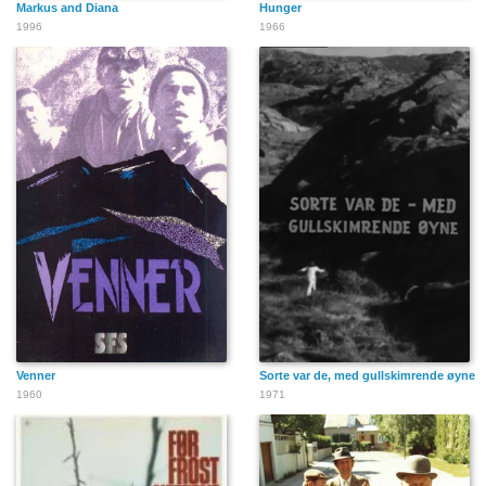
Markus and Diana
Hunger
1996
1966
Venner
Sorte var de, med gullskimrende øyne
1960
1971