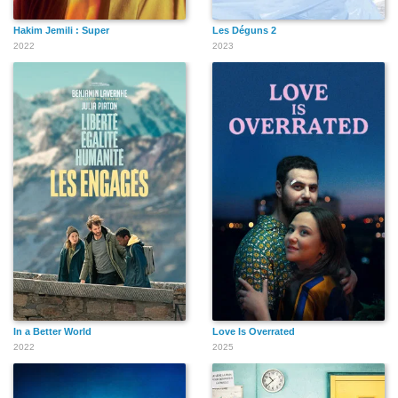
Hakim Jemili : Super
Les Déguns 2
2022
2023
In a Better World
Love Is Overrated
2022
2025