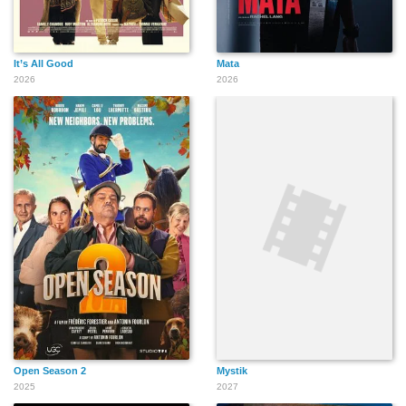
It’s All Good
Mata
2026
2026
Open Season 2
Mystik
2025
2027