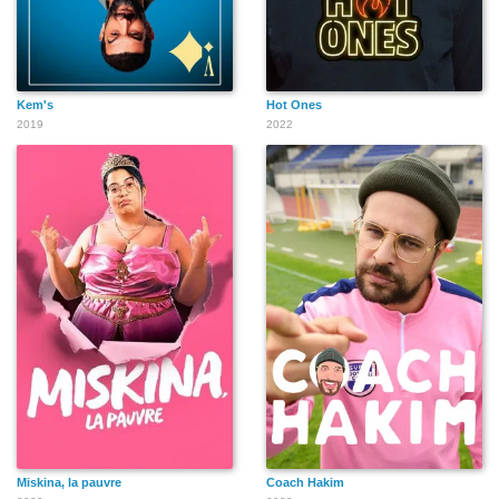
Kem's
Hot Ones
2019
2022
Miskina, la pauvre
Coach Hakim