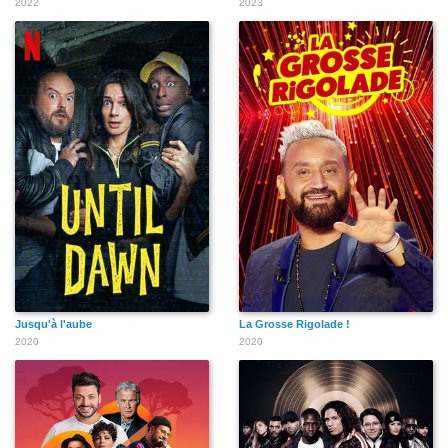
2022
2023
Jusqu'à l'aube
La Grosse Rigolade !
2020
2020