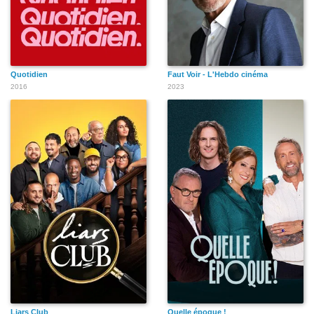
Quotidien
Faut Voir - L'Hebdo cinéma
2016
2023
Liars Club
Quelle époque !