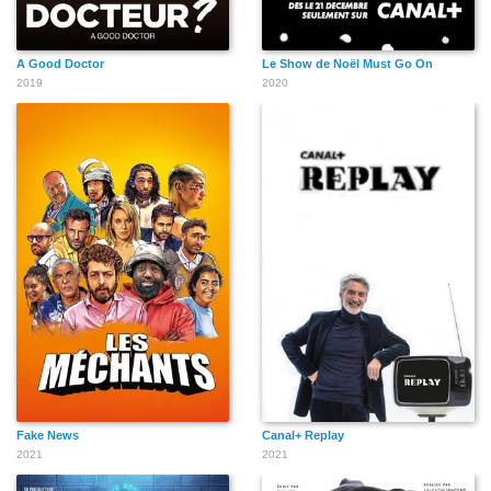
A Good Doctor
Le Show de Noël Must Go On
2019
2020
Fake News
Canal+ Replay
2021
2021