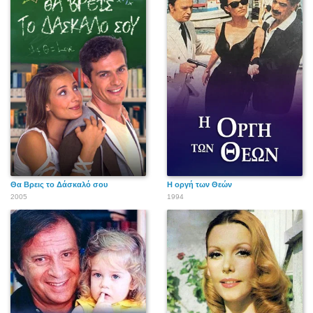
Θα Βρεις το Δάσκαλό σου
Η οργή των Θεών
2005
1994