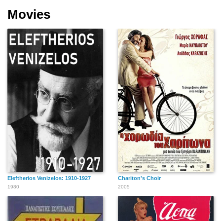
Movies
Eleftherios Venizelos: 1910-1927
Chariton's Choir
1980
2005