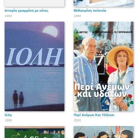
Ιστορία γραμμένη με νότες
Μεθυσμένη πολιτεία
1983
1980
Ιόλη
Περί Ανέμων Και Υδάτων
1986
2000