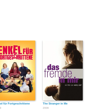
hnachtsgeschichte
el für Fortgeschrittene
The Stranger in Me
3
2008