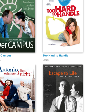
r Campus
Too Hard to Handle
8
2016