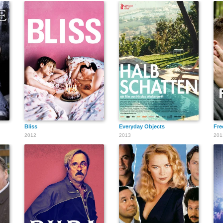
Bliss
Everyday Objects
Fre
2012
2013
201