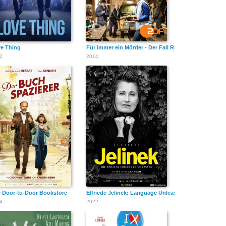
e Thing
Für immer ein Mörder - Der Fall Ritter
2
2014
 Door-to-Door Bookstore
Elfriede Jelinek: Language Unleashed
4
2022