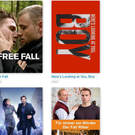
e Fall
Here’s Looking at You, Boy
3
2007