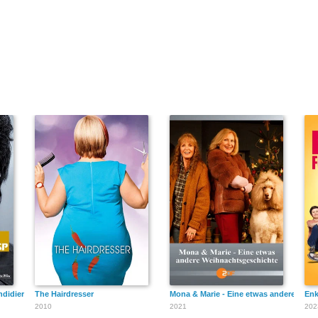
ndidiere!
The Hairdresser
Mona & Marie - Eine etwas andere Wei
Enk
2010
2021
202