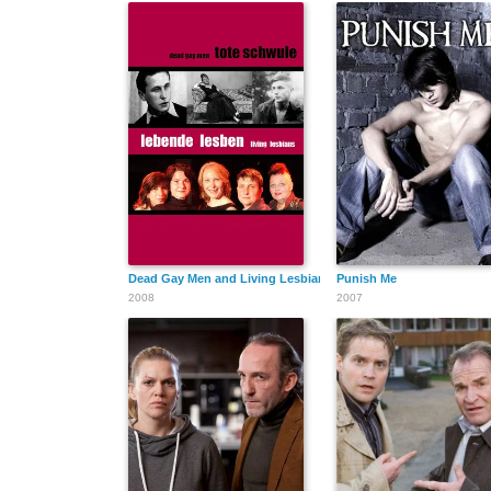
Dead Gay Men and Living Lesbians
Punish Me
2008
2007