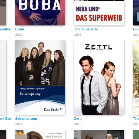
ereltern
Buba
The Superwife
Lov
2022
1996
202
ark Brandenburg
Seitensprung
Zettl
The
2014
2012
202