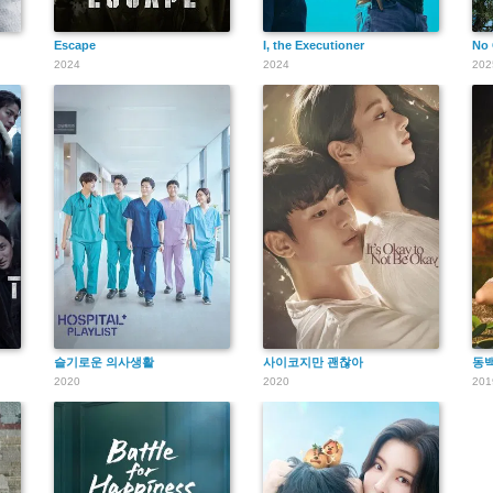
Escape
I, the Executioner
No 
2024
2024
202
슬기로운 의사생활
사이코지만 괜찮아
동백
2020
2020
201