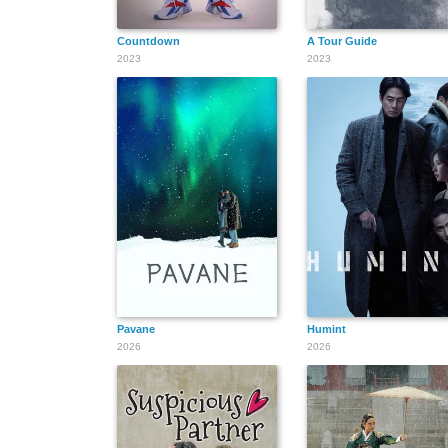
Countdown
A Tour Guide
2023
2023
Pavane
Humint
2026
2026