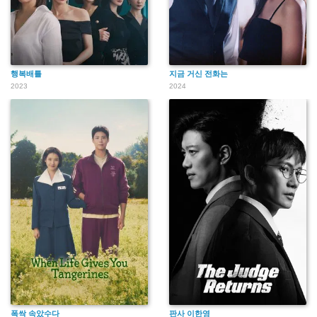
행복배틀
지금 거신 전화는
2023
2024
폭싹 속았수다
판사 이한영