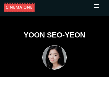
Toggle
navigati
YOON SEO-YEON