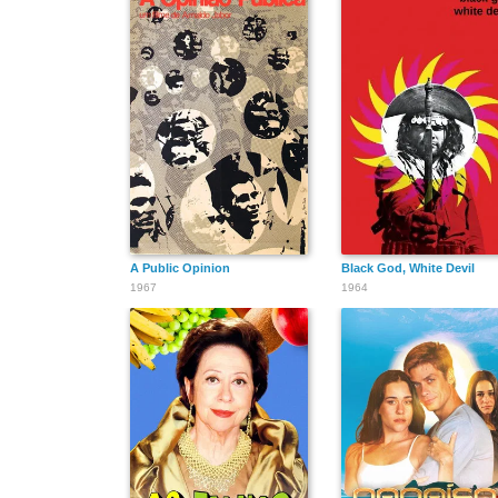
A Public Opinion
Black God, White Devil
1967
1964