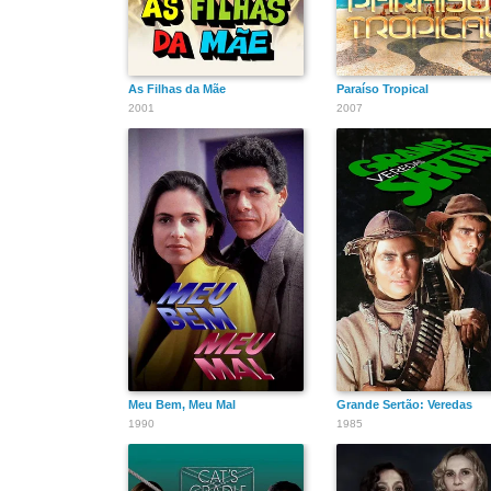
As Filhas da Mãe
Paraíso Tropical
2001
2007
Meu Bem, Meu Mal
Grande Sertão: Veredas
1990
1985