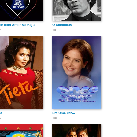
r com Amor Se Paga
O Semideus
4
1973
ta
Era Uma Vez...
9
1998