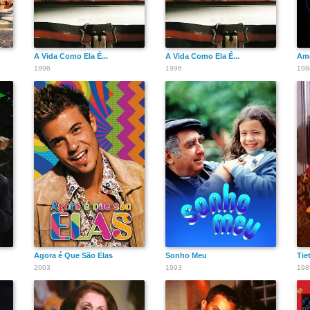
A Vida Como Ela É...
A Vida Como Ela É...
Amo
1996
1996
198
Agora é Que São Elas
Sonho Meu
Tie
2003
1993
198