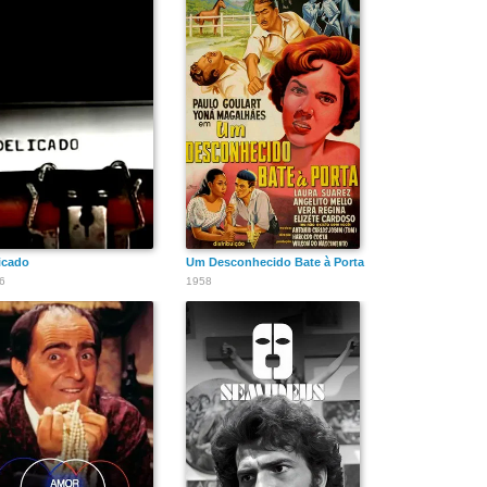
icado
Um Desconhecido Bate à Porta
6
1958