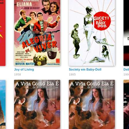
Joy of Living
Society em Baby-Doll
Del
1958
1965
199