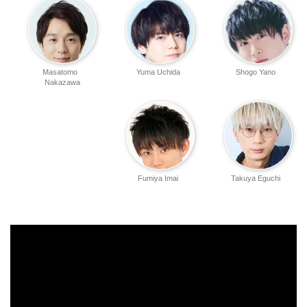
Masatomo
Yuma Uchida
Shogo Yano
Nakazawa
Fumiya Imai
Takuya Eguchi