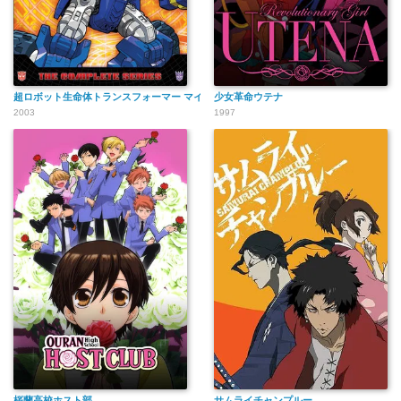
超ロボット生命体トランスフォーマー マイクロン伝説
少女革命ウテナ
2003
1997
桜蘭高校ホスト部
サムライチャンプルー