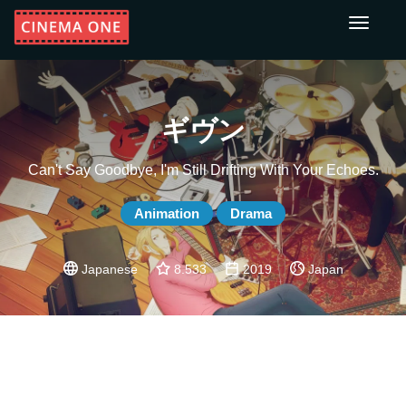
Toggle
navigati
ギヴン
Can't Say Goodbye, I'm Still Drifting With Your Echoes.
Animation
Drama
Japanese
8.533
2019
Japan