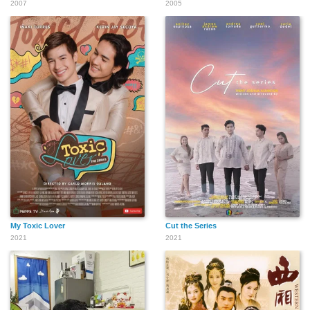
2007
2005
My Toxic Lover
Cut the Series
2021
2021