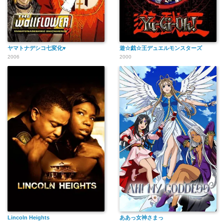
ヤマトナデシコ七変化♥
遊☆戯☆王デュエルモンスターズ
2006
2000
Lincoln Heights
ああっ女神さまっ