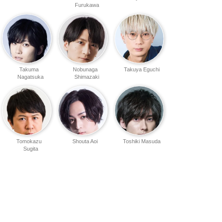
Furukawa
Takuma
Nobunaga
Takuya Eguchi
Nagatsuka
Shimazaki
Tomokazu
Shouta Aoi
Toshiki Masuda
Sugita