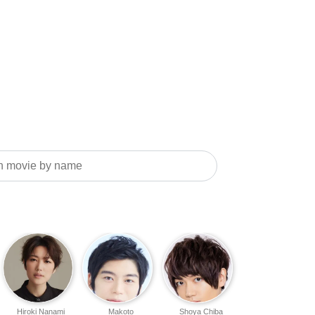
Hiroki Nanami
Makoto
Shoya Chiba