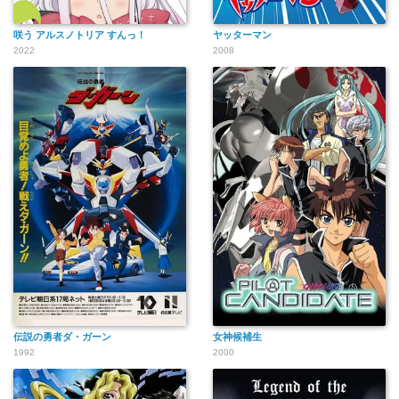
咲う アルスノトリア すんっ！
ヤッターマン
2022
2008
伝説の勇者ダ・ガーン
女神候補生
1992
2000