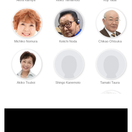
Akira Kamiya
Keiko Yamamoto
Koji Yada
Michiko Nomura
Keiichi Noda
Chikao Ohtsuka
Akiko Tsuboi
Shingo Kanemoto
Tamaki Taura
Yonehiko Kitagawa