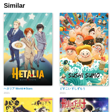
Similar
ヘタリア World★Stars
どすこい すしずもう
2021
2021