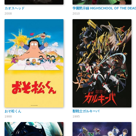
カオスヘッド
学園黙示録 HIGHSCHOOL OF THE DEA
2008
2010
おそ松くん
獣戦士ガルキーバ
1988
1995