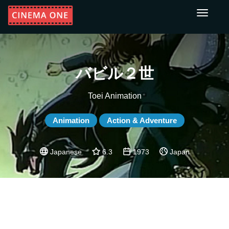
Toggle
navigati
バビル２世
Toei Animation
Animation
Action & Adventure
Japanese
6.3
1973
Japan