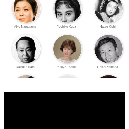
Aiko Nagayama
Yoshiko Kuga
Hatae Kishi
Daisuke Katō
Yukiyo Toake
Goichi Yamada
Seiji Matsuyama
Munenori Oyamada
Akira Nagoya