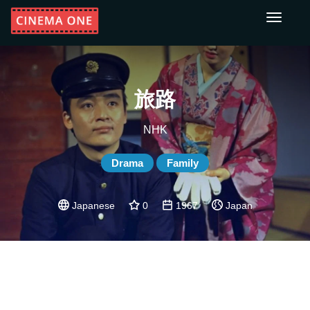
Toggle
navigati
旅路
NHK
Drama
Family
Japanese
0
1967
Japan