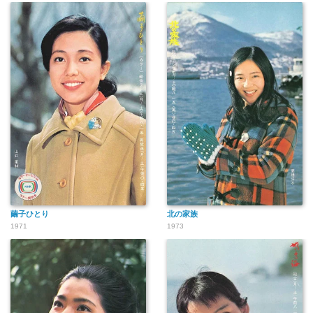
繭子ひとり
北の家族
1971
1973