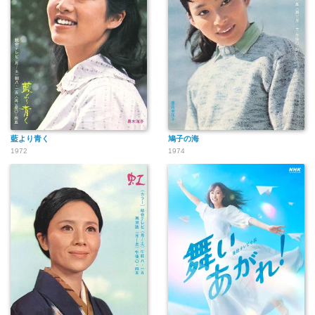
藍より青く
鳩子の海
1972
1974