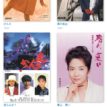
ひらり
君の名は
1992
1991
走らんか！
春よ、来い