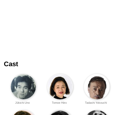
Cast
Jūkichi Uno
Tomoe Hiiro
Tadashi Yokouchi