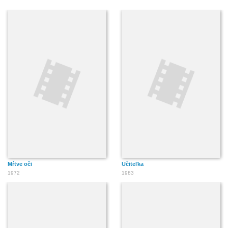
Mŕtve oči
Učiteľka
1972
1983