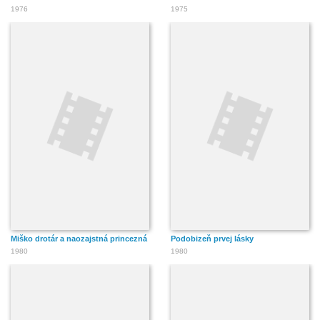
1976
1975
Miško drotár a naozajstná princezná
Podobizeň prvej lásky
1980
1980