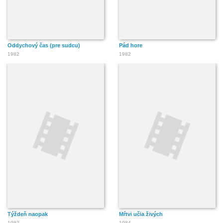
Oddychový čas (pre sudcu)
Pád hore
1982
1982
Týždeň naopak
Mŕtvi učia živých
1982
1984