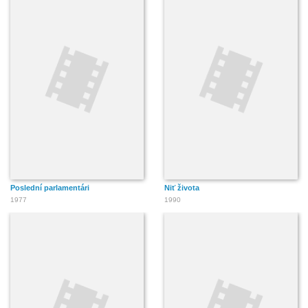
Poslední parlamentári
Niť života
1977
1990