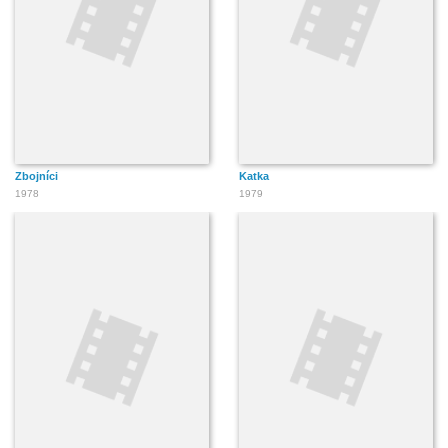
Zbojníci
Katka
1978
1979