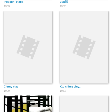
Poslední etapa
Lukáš
1963
1982
Čierny vlas
Kto si bez viny...
1989
1964