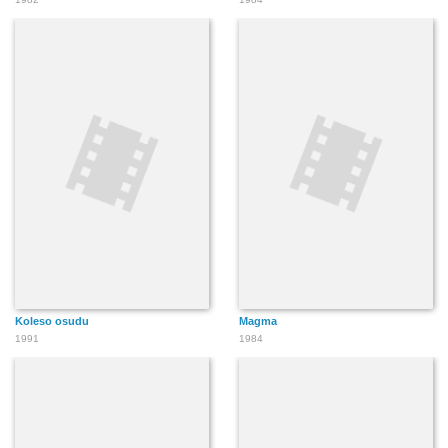
Koleso osudu
Magma
1991
1984