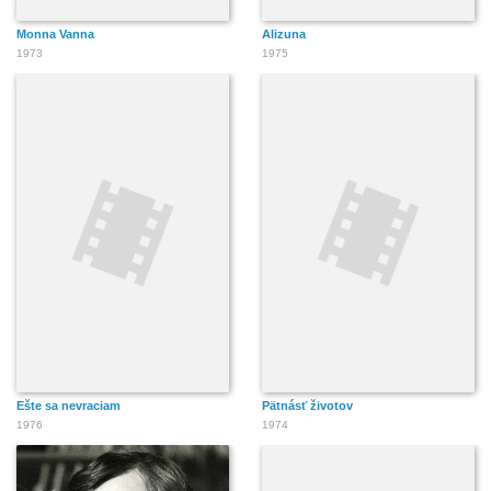
Monna Vanna
Alizuna
1973
1975
Ešte sa nevraciam
Pätnásť životov
1976
1974