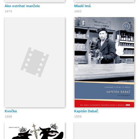
Ako ostrihať manžela
Mladé letá
1973
1962
Kvočka
Kapitán Dabač
1988
1959