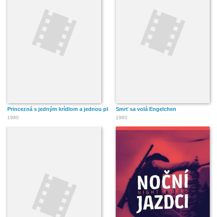
Princezná s jedným krídlom a jednou plutvou
Smrť sa volá Engelchen
1980
1960