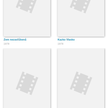
Zem nezasľúbená
Kazko Vlasko
1978
1978