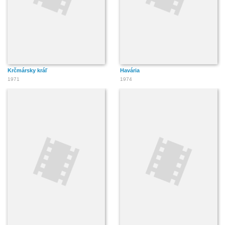
Krčmársky kráľ
Havária
1971
1974