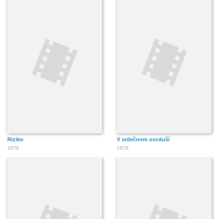
Riziko
V srdečnom ovzduší
1978
1978