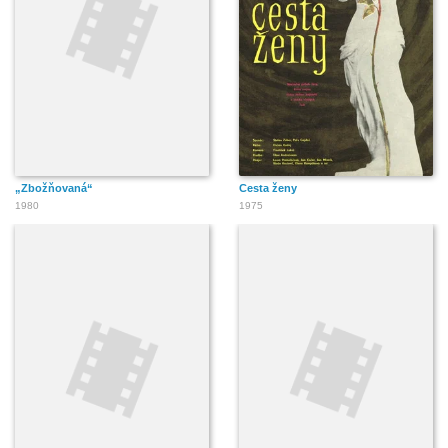
„Zbožňovaná“
Cesta ženy
1980
1975