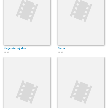
Nie je všedný deň
Stena
1981
1981