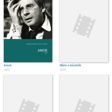
Amok
Mário a kúzelník
1977
1976