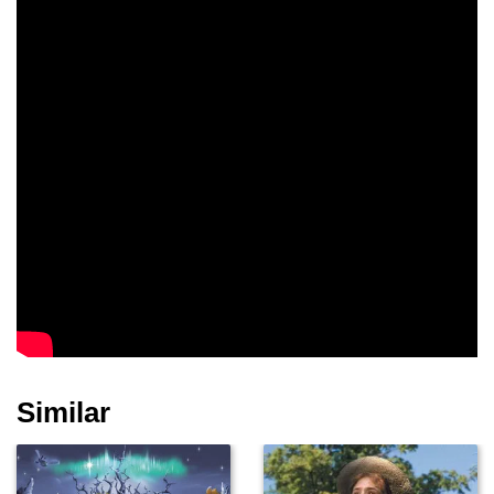
Vladimír Krška
Similar