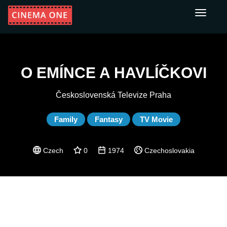
Toggle
navigati
O EMÍNCE A HAVLÍČKOVI
Československá Televize Praha
Family
Fantasy
TV Movie
Czech
0
1974
Czechoslovakia