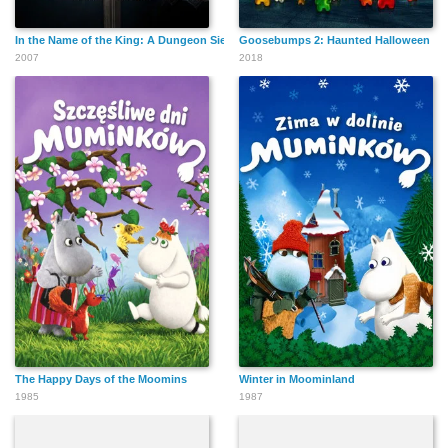
In the Name of the King: A Dungeon Siege Tale
Goosebumps 2: Haunted Halloween
2007
2018
The Happy Days of the Moomins
Winter in Moominland
1985
1987