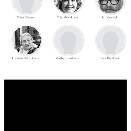
Milan Klásek
Míla Myslíková
Jiří Pleskot
Ludmila Roubíková
Marta Kučírková
Věra Budilová
Vladimír Hrubý
Otto Budín
Oldřich Velen