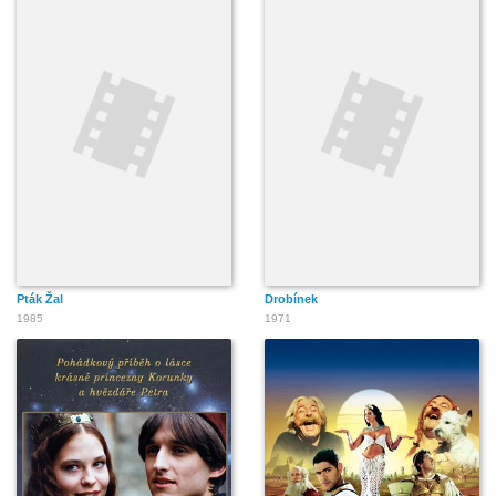
Pták Žal
Drobínek
1985
1971