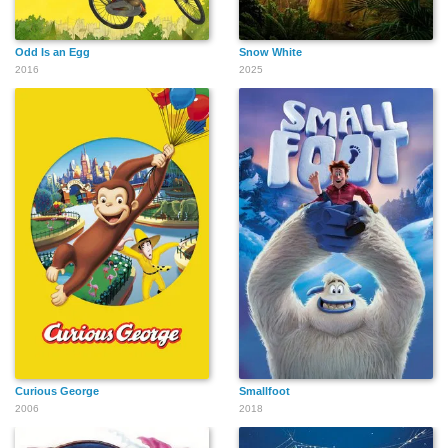
Odd Is an Egg
Snow White
2016
2025
Curious George
Smallfoot
2006
2018